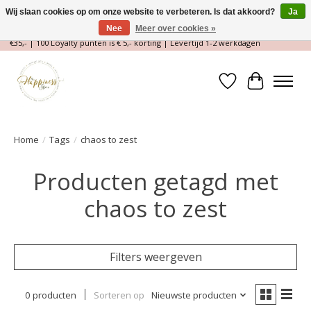
Wij slaan cookies op om onze website te verbeteren. Is dat akkoord?
Ja
Nee
Meer over cookies »
Magische Conceptstore, Edelstenen & Spirituele winkel | Gratis verzending >
€35,- | 100 Loyalty punten is € 5,- korting | Levertijd 1-2 werkdagen
Verlanglijst
Winkelwa
Home
/
Tags
/
chaos to zest
Producten getagd met
chaos to zest
Filters weergeven
0 producten
Sorteren op
Nieuwste producten