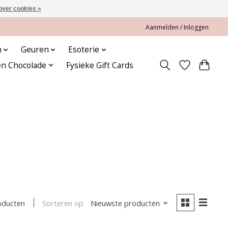
over cookies »
Aanmelden / Inloggen
n
Geuren
Esoterie
en Chocolade
Fysieke Gift Cards
Sorteren op
Nieuwste producten
oducten