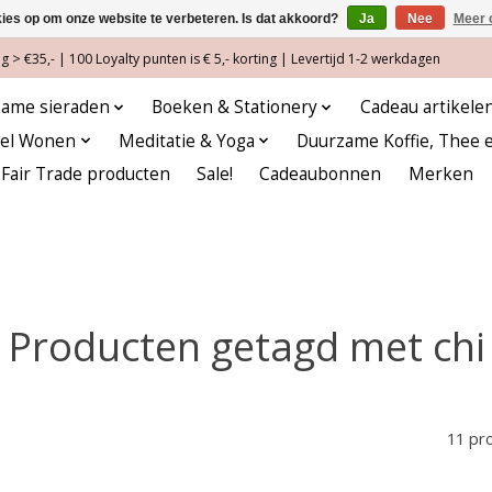
kies op om onze website te verbeteren. Is dat akkoord?
Ja
Nee
Meer 
 > €35,- | 100 Loyalty punten is € 5,- korting | Levertijd 1-2 werkdagen
ame sieraden
Boeken & Stationery
Cadeau artikele
eel Wonen
Meditatie & Yoga
Duurzame Koffie, Thee 
Fair Trade producten
Sale!
Cadeaubonnen
Merken
Producten getagd met chi
11 pr