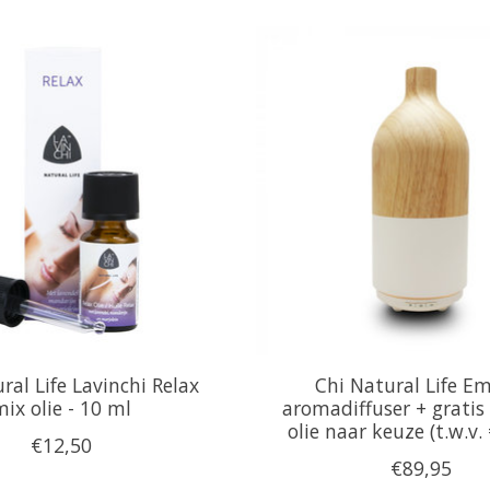
ral Life Lavinchi Relax
Chi Natural Life Em
mix olie - 10 ml
aromadiffuser + gratis
olie naar keuze (t.w.v.
€12,50
€89,95