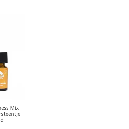
ness Mix
rsteentje
od