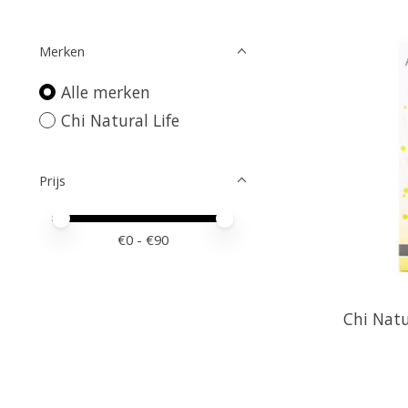
Merken
Alle merken
Chi Natural Life
Prijs
Minimale prijswaarde
Price maximum value
€
0
- €
90
Chi Natu