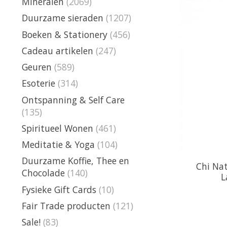
Mineralen
(2069)
Duurzame sieraden
(1207)
Boeken & Stationery
(456)
Cadeau artikelen
(247)
Geuren
(589)
Esoterie
(314)
Ontspanning & Self Care
(135)
Spiritueel Wonen
(461)
Meditatie & Yoga
(104)
Duurzame Koffie, Thee en
Chi Nat
Chocolade
(140)
L
Fysieke Gift Cards
(10)
Fair Trade producten
(121)
Sale!
(83)