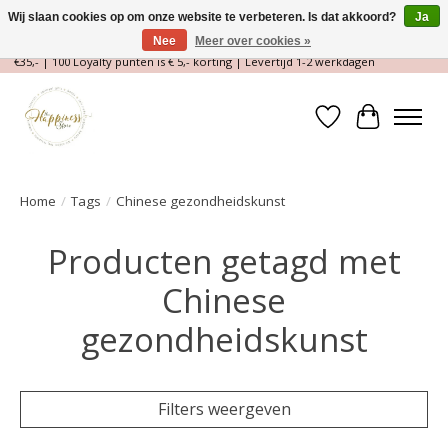
Wij slaan cookies op om onze website te verbeteren. Is dat akkoord?
Ja
Nee
Meer over cookies »
Magische Conceptstore, Edelstenen & Spirituele winkel | Gratis verzending >
€35,- | 100 Loyalty punten is € 5,- korting | Levertijd 1-2 werkdagen
Verlanglijst
Winkelwa
Home
/
Tags
/
Chinese gezondheidskunst
Producten getagd met
Chinese
gezondheidskunst
Filters weergeven