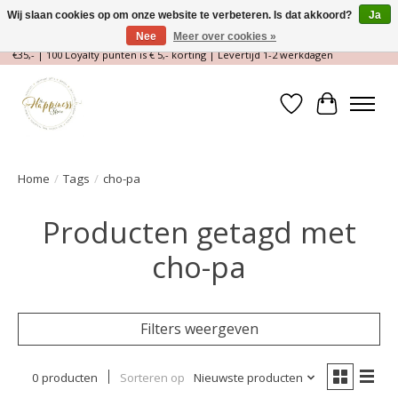
Wij slaan cookies op om onze website te verbeteren. Is dat akkoord?
Ja
Nee
Meer over cookies »
Magische Conceptstore, Edelstenen & Spirituele winkel | Gratis verzending >
€35,- | 100 Loyalty punten is € 5,- korting | Levertijd 1-2 werkdagen
Verlanglijst
Winkelwa
Home
/
Tags
/
cho-pa
Producten getagd met
cho-pa
Filters weergeven
0 producten
Sorteren op
Nieuwste producten