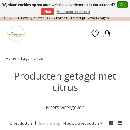
Wij slaan cookies op om onze website te verbeteren. Is dat akkoord?
Ja
Nee
Meer over cookies »
Magische Conceptstore, Edelstenen & Spirituele winkel | Gratis verzending >
€35,- | 100 Loyalty punten is € 5,- korting | Levertijd 1-2 werkdagen
Verlanglijst
Winkelwa
Home
/
Tags
/
citrus
Producten getagd met
citrus
Filters weergeven
2 producten
Sorteren op
Nieuwste producten