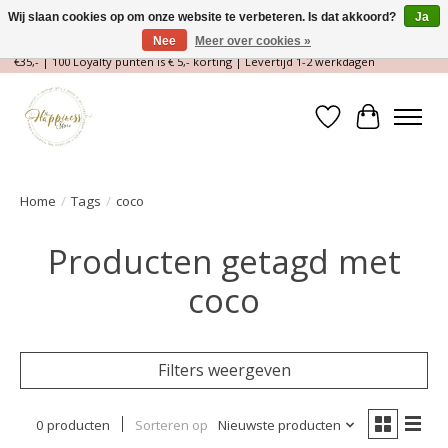
Wij slaan cookies op om onze website te verbeteren. Is dat akkoord?
Ja
Nee
Meer over cookies »
Magische Conceptstore, Edelstenen & Spirituele winkel | Gratis verzending >
€35,- | 100 Loyalty punten is € 5,- korting | Levertijd 1-2 werkdagen
Verlanglijst
Winkelwa
Home
/
Tags
/
coco
Producten getagd met
coco
Filters weergeven
0 producten
Sorteren op
Nieuwste producten