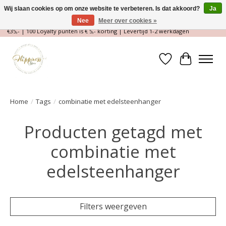
Wij slaan cookies op om onze website te verbeteren. Is dat akkoord?
Ja
Nee
Meer over cookies »
Magische Conceptstore, Edelstenen & Spirituele winkel | Gratis verzending >
€35,- | 100 Loyalty punten is € 5,- korting | Levertijd 1-2 werkdagen
Verlanglijst
Winkelwa
Home
/
Tags
/
combinatie met edelsteenhanger
Producten getagd met
combinatie met
edelsteenhanger
Filters weergeven