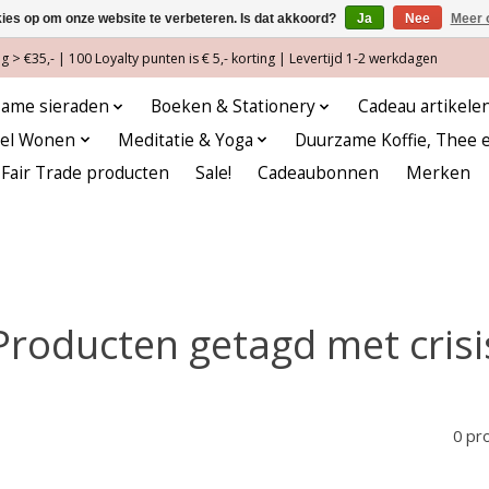
kies op om onze website te verbeteren. Is dat akkoord?
Ja
Nee
Meer 
 > €35,- | 100 Loyalty punten is € 5,- korting | Levertijd 1-2 werkdagen
ame sieraden
Boeken & Stationery
Cadeau artikele
eel Wonen
Meditatie & Yoga
Duurzame Koffie, Thee 
Fair Trade producten
Sale!
Cadeaubonnen
Merken
Producten getagd met crisi
0 pr