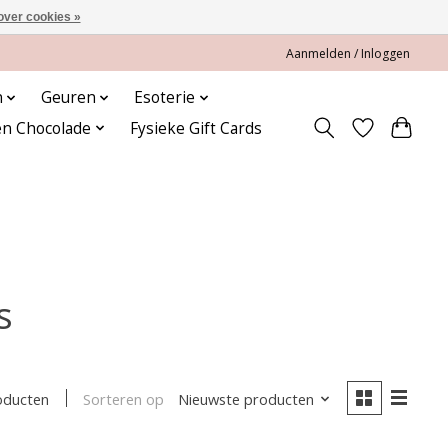
over cookies »
Aanmelden / Inloggen
n
Geuren
Esoterie
en Chocolade
Fysieke Gift Cards
s
Sorteren op
Nieuwste producten
oducten