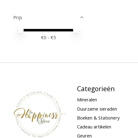
Prijs
Minimale prijswaarde
Price maximum value
€
0
- €
5
Categorieën
Mineralen
Duurzame sieraden
Boeken & Stationery
Cadeau artikelen
Geuren