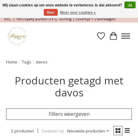
Wij slaan cookies op om onze website te verbeteren. Is dat akkoord?
Ja
Nee
Meer over cookies »
Magische Conceptstore, Edelstenen & Spirituele winkel | Gratis verzending >
€35,- | 100 Loyalty punten is € 5,- korting | Levertijd 1-2 werkdagen
Verlanglijst
Winkelwa
Home
/
Tags
/
davos
Producten getagd met
davos
Filters weergeven
2 producten
Sorteren op
Nieuwste producten