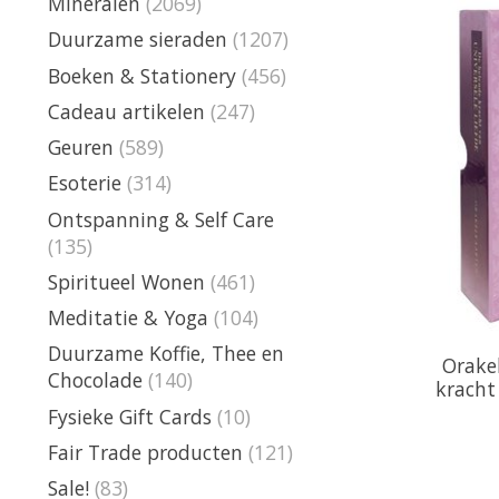
Mineralen
(2069)
Duurzame sieraden
(1207)
Boeken & Stationery
(456)
Cadeau artikelen
(247)
Geuren
(589)
Esoterie
(314)
Ontspanning & Self Care
(135)
Spiritueel Wonen
(461)
Meditatie & Yoga
(104)
Duurzame Koffie, Thee en
Orake
Chocolade
(140)
kracht 
Fysieke Gift Cards
(10)
Fair Trade producten
(121)
Sale!
(83)