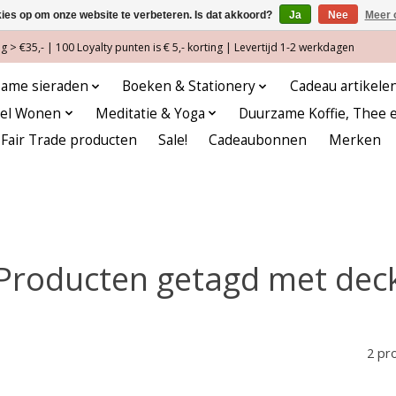
kies op om onze website te verbeteren. Is dat akkoord?
Ja
Nee
Meer 
 > €35,- | 100 Loyalty punten is € 5,- korting | Levertijd 1-2 werkdagen
ame sieraden
Boeken & Stationery
Cadeau artikele
eel Wonen
Meditatie & Yoga
Duurzame Koffie, Thee 
Fair Trade producten
Sale!
Cadeaubonnen
Merken
Producten getagd met dec
2 pr