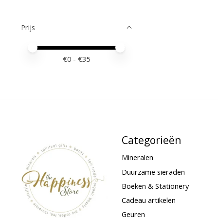
Prijs
Minimale prijswaarde
Price maximum value
€
0
- €
35
Categorieën
Mineralen
Duurzame sieraden
Boeken & Stationery
Cadeau artikelen
Geuren