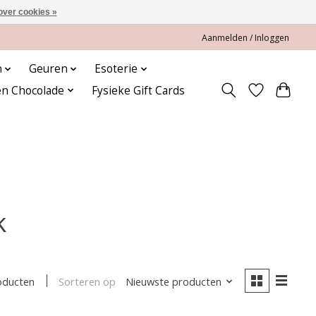
over cookies »
Aanmelden / Inloggen
n
Geuren
Esoterie
en Chocolade
Fysieke Gift Cards
k
Sorteren op
Nieuwste producten
oducten