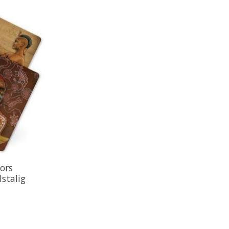
ors
stalig