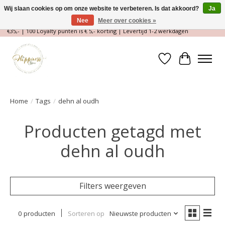
Wij slaan cookies op om onze website te verbeteren. Is dat akkoord?
Ja
Nee
Meer over cookies »
Magische Conceptstore, Edelstenen & Spirituele winkel | Gratis verzending >
€35,- | 100 Loyalty punten is € 5,- korting | Levertijd 1-2 werkdagen
Verlanglijst
Winkelwa
Home
/
Tags
/
dehn al oudh
Producten getagd met
dehn al oudh
Filters weergeven
0 producten
Sorteren op
Nieuwste producten