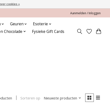
over cookies »
Aanmelden / Inloggen
n
Geuren
Esoterie
en Chocolade
Fysieke Gift Cards
n
Sorteren op
Nieuwste producten
oducten