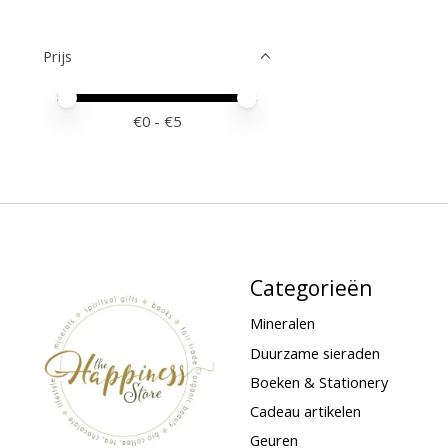
Prijs
Minimale prijswaarde
Price maximum value
€
0
- €
5
Categorieën
Mineralen
Duurzame sieraden
Boeken & Stationery
Cadeau artikelen
Geuren