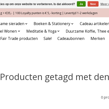
kies op om onze website te verbeteren. Is dat akkoord?
Ja
Nee
Meer 
 > €35,- | 100 Loyalty punten is € 5,- korting | Levertijd 1-2 werkdagen
ame sieraden
Boeken & Stationery
Cadeau artikele
eel Wonen
Meditatie & Yoga
Duurzame Koffie, Thee 
Fair Trade producten
Sale!
Cadeaubonnen
Merken
Producten getagd met de
0 pr