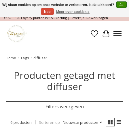
Wij slaan cookies op om onze website te verbeteren. Is dat akkoord?
Ja
Nee
Meer over cookies »
Magische Conceptstore, Edelstenen & Spirituele winkel | Gratis verzending >
€35,- | 100 Loyalty punten is € 5,- korting | Levertijd 1-2 werkdagen
Verlanglijst
Winkelwa
Home
/
Tags
/
diffuser
Producten getagd met
diffuser
Filters weergeven
6 producten
Sorteren op
Nieuwste producten