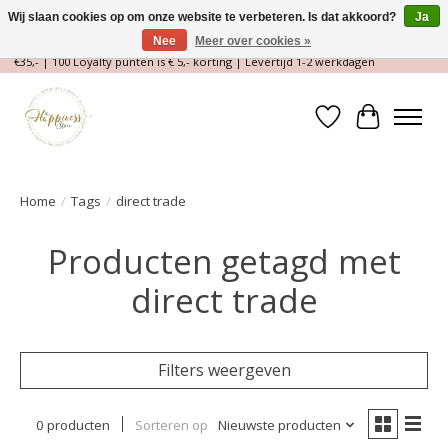
Wij slaan cookies op om onze website te verbeteren. Is dat akkoord?
Ja
Nee
Meer over cookies »
Magische Conceptstore, Edelstenen & Spirituele winkel | Gratis verzending >
€35,- | 100 Loyalty punten is € 5,- korting | Levertijd 1-2 werkdagen
Verlanglijst
Winkelwa
Home
/
Tags
/
direct trade
Producten getagd met
direct trade
Filters weergeven
0 producten
Sorteren op
Nieuwste producten