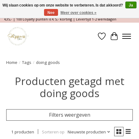
Wij slaan cookies op om onze website te verbeteren. Is dat akkoord?
Ja
Nee
Meer over cookies »
Magische Conceptstore, Edelstenen & Spirituele winkel | Gratis verzending >
€35,- | 100 Loyalty punten is € 5,- korting | Levertijd 1-2 werkdagen
Verlanglijst
Winkelwa
Home
/
Tags
/
doing goods
Producten getagd met
doing goods
Filters weergeven
1 producten
Sorteren op
Nieuwste producten