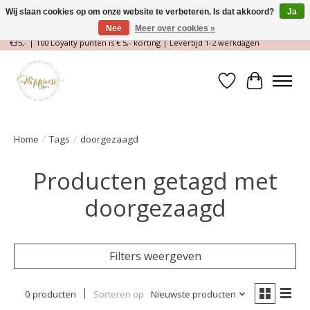
Wij slaan cookies op om onze website te verbeteren. Is dat akkoord?
Ja
Nee
Meer over cookies »
Magische Conceptstore, Edelstenen & Spirituele winkel | Gratis verzending >
€35,- | 100 Loyalty punten is € 5,- korting | Levertijd 1-2 werkdagen
Verlanglijst
Winkelwa
Home
/
Tags
/
doorgezaagd
Producten getagd met
doorgezaagd
Filters weergeven
0 producten
Sorteren op
Nieuwste producten