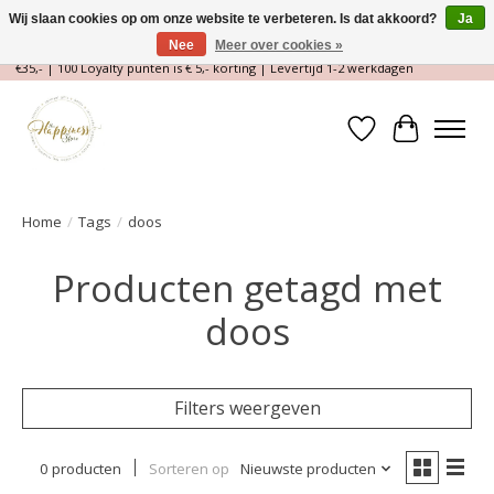
Wij slaan cookies op om onze website te verbeteren. Is dat akkoord?
Ja
Nee
Meer over cookies »
Magische Conceptstore, Edelstenen & Spirituele winkel | Gratis verzending >
€35,- | 100 Loyalty punten is € 5,- korting | Levertijd 1-2 werkdagen
Verlanglijst
Winkelwa
Home
/
Tags
/
doos
Producten getagd met
doos
Filters weergeven
0 producten
Sorteren op
Nieuwste producten