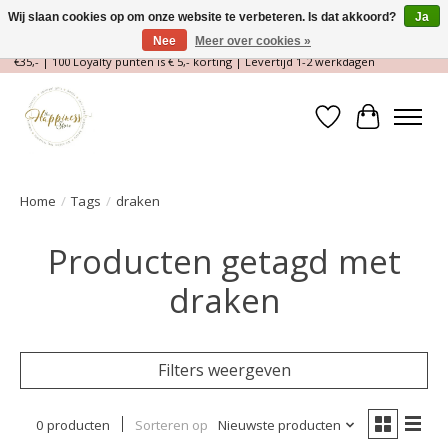
Wij slaan cookies op om onze website te verbeteren. Is dat akkoord?
Ja
Nee
Meer over cookies »
Magische Conceptstore, Edelstenen & Spirituele winkel | Gratis verzending >
€35,- | 100 Loyalty punten is € 5,- korting | Levertijd 1-2 werkdagen
Verlanglijst
Winkelwa
Home
/
Tags
/
draken
Producten getagd met
draken
Filters weergeven
0 producten
Sorteren op
Nieuwste producten