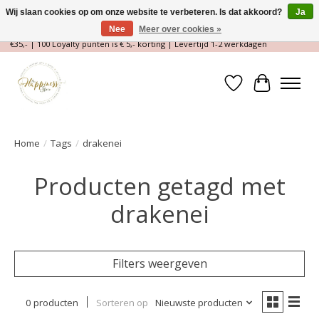
Wij slaan cookies op om onze website te verbeteren. Is dat akkoord?
Ja
Nee
Meer over cookies »
Magische Conceptstore, Edelstenen & Spirituele winkel | Gratis verzending >
€35,- | 100 Loyalty punten is € 5,- korting | Levertijd 1-2 werkdagen
Verlanglijst
Winkelwa
Home
/
Tags
/
drakenei
Producten getagd met
drakenei
Filters weergeven
0 producten
Sorteren op
Nieuwste producten