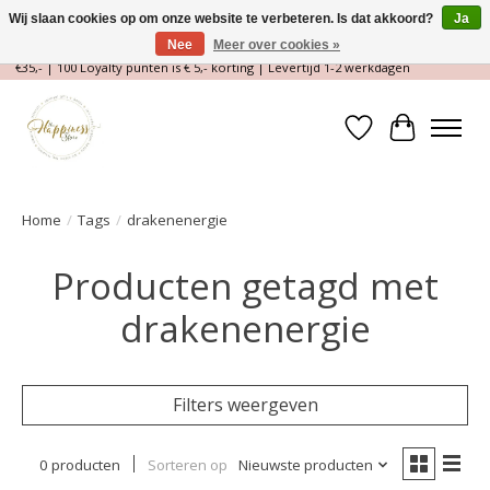
Wij slaan cookies op om onze website te verbeteren. Is dat akkoord?
Ja
Nee
Meer over cookies »
Magische Conceptstore, Edelstenen & Spirituele winkel | Gratis verzending >
€35,- | 100 Loyalty punten is € 5,- korting | Levertijd 1-2 werkdagen
Verlanglijst
Winkelwa
Home
/
Tags
/
drakenenergie
Producten getagd met
drakenenergie
Filters weergeven
0 producten
Sorteren op
Nieuwste producten