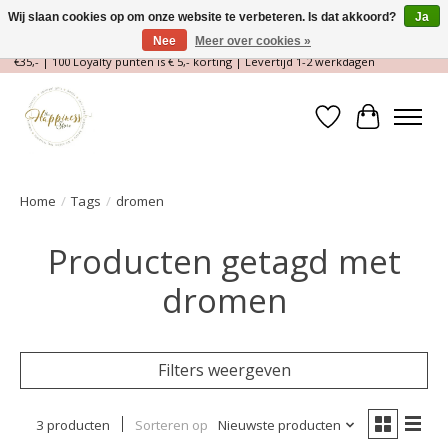
Wij slaan cookies op om onze website te verbeteren. Is dat akkoord?
Ja
Nee
Meer over cookies »
Magische Conceptstore, Edelstenen & Spirituele winkel | Gratis verzending >
€35,- | 100 Loyalty punten is € 5,- korting | Levertijd 1-2 werkdagen
Verlanglijst
Winkelwa
Home
/
Tags
/
dromen
Producten getagd met
dromen
Filters weergeven
3 producten
Sorteren op
Nieuwste producten