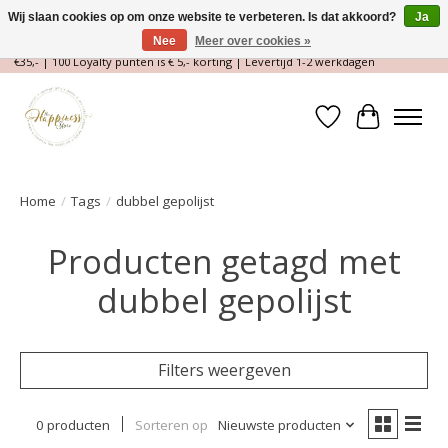
Wij slaan cookies op om onze website te verbeteren. Is dat akkoord?
Ja
Nee
Meer over cookies »
Magische Conceptstore, Edelstenen & Spirituele winkel | Gratis verzending >
€35,- | 100 Loyalty punten is € 5,- korting | Levertijd 1-2 werkdagen
Verlanglijst
Winkelwa
Home
/
Tags
/
dubbel gepolijst
Producten getagd met
dubbel gepolijst
Filters weergeven
0 producten
Sorteren op
Nieuwste producten