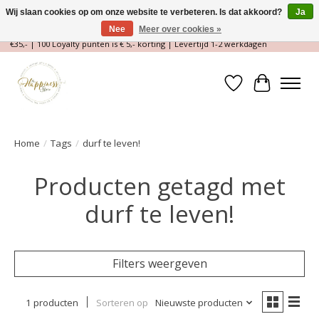
Wij slaan cookies op om onze website te verbeteren. Is dat akkoord?
Ja
Nee
Meer over cookies »
Magische Conceptstore, Edelstenen & Spirituele winkel | Gratis verzending >
€35,- | 100 Loyalty punten is € 5,- korting | Levertijd 1-2 werkdagen
Verlanglijst
Winkelwa
Home
/
Tags
/
durf te leven!
Producten getagd met
durf te leven!
Filters weergeven
1 producten
Sorteren op
Nieuwste producten