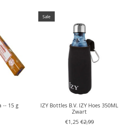
Sale
-- 15 g
IZY Bottles B.V. IZY Hoes 350ML
Zwart
€1,25
€2,99