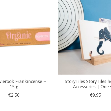
ierook Frankincense --
StoryTiles StoryTiles 
15 g
Accessories | One 
€2,50
€9,95