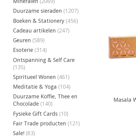
Mineralen
(2069)
Duurzame sieraden
(1207)
Boeken & Stationery
(456)
Cadeau artikelen
(247)
Geuren
(589)
Esoterie
(314)
Ontspanning & Self Care
(135)
Spiritueel Wonen
(461)
Meditatie & Yoga
(104)
Duurzame Koffie, Thee en
Masala W
Chocolade
(140)
Fysieke Gift Cards
(10)
Fair Trade producten
(121)
Sale!
(83)