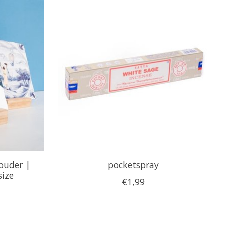
houder |
pocketspray
size
€1,99