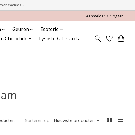
over cookies »
Aanmelden / Inloggen
n
Geuren
Esoterie
en Chocolade
Fysieke Gift Cards
aam
Sorteren op
Nieuwste producten
oducten