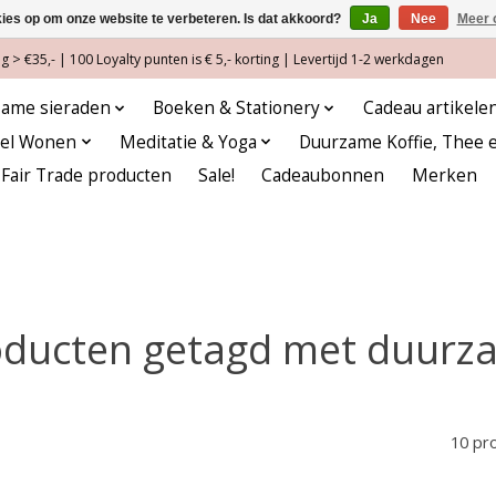
kies op om onze website te verbeteren. Is dat akkoord?
Ja
Nee
Meer 
 > €35,- | 100 Loyalty punten is € 5,- korting | Levertijd 1-2 werkdagen
ame sieraden
Boeken & Stationery
Cadeau artikele
eel Wonen
Meditatie & Yoga
Duurzame Koffie, Thee 
Fair Trade producten
Sale!
Cadeaubonnen
Merken
oducten getagd met duurz
10 pr