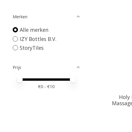
Merken
Alle merken
IZY Bottles B.V.
StoryTiles
Prijs
Minimale prijswaarde
Price maximum value
€
0
- €
10
Holy
Massage 