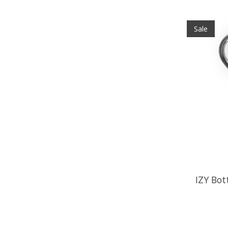
Sale
IZY Bott