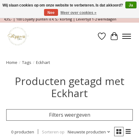
Wij slaan cookies op om onze website te verbeteren. Is dat akkoord?
Ja
Nee
Meer over cookies »
Magische Conceptstore, Edelstenen & Spirituele winkel | Gratis verzending >
€35,- | 100 Loyalty punten is € 5,- korting | Levertijd 1-2 werkdagen
Verlanglijst
Winkelwa
Home
/
Tags
/
Eckhart
Producten getagd met
Eckhart
Filters weergeven
0 producten
Sorteren op
Nieuwste producten