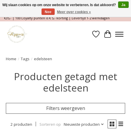
Wij slaan cookies op om onze website te verbeteren. Is dat akkoord?
Ja
Nee
Meer over cookies »
Magische Conceptstore, Edelstenen & Spirituele winkel | Gratis verzending >
€35,- | 100 Loyalty punten is € 5,- korting | Levertijd 1-2 werkdagen
Verlanglijst
Winkelwa
Home
/
Tags
/
edelsteen
Producten getagd met
edelsteen
Filters weergeven
2 producten
Sorteren op
Nieuwste producten