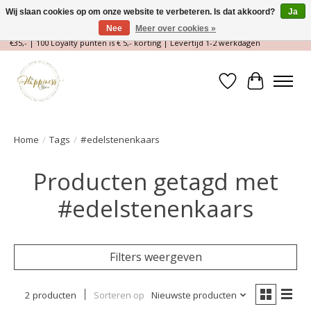
Wij slaan cookies op om onze website te verbeteren. Is dat akkoord?
Ja
Nee
Meer over cookies »
Magische Conceptstore, Edelstenen & Spirituele winkel | Gratis verzending >
€35,- | 100 Loyalty punten is € 5,- korting | Levertijd 1-2 werkdagen
Verlanglijst
Winkelwa
Home
/
Tags
/
#edelstenenkaars
Producten getagd met
#edelstenenkaars
Filters weergeven
2 producten
Sorteren op
Nieuwste producten