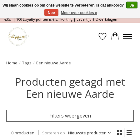
Wij slaan cookies op om onze website te verbeteren. Is dat akkoord?
Ja
Nee
Meer over cookies »
Magische Conceptstore, Edelstenen & Spirituele winkel | Gratis verzending >
€35,- | 100 Loyalty punten is € 5,- korting | Levertijd 1-2 werkdagen
Verlanglijst
Winkelwa
Home
/
Tags
/
Een nieuwe Aarde
Producten getagd met
Een nieuwe Aarde
Filters weergeven
0 producten
Sorteren op
Nieuwste producten