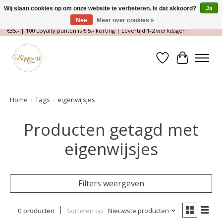
Wij slaan cookies op om onze website te verbeteren. Is dat akkoord?
Ja
Nee
Meer over cookies »
Magische Conceptstore, Edelstenen & Spirituele winkel | Gratis verzending >
€35,- | 100 Loyalty punten is € 5,- korting | Levertijd 1-2 werkdagen
Verlanglijst
Winkelwa
Home
/
Tags
/
eigenwijsjes
Producten getagd met
eigenwijsjes
Filters weergeven
0 producten
Sorteren op
Nieuwste producten