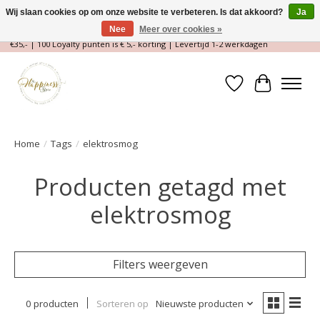
Wij slaan cookies op om onze website te verbeteren. Is dat akkoord?
Ja
Nee
Meer over cookies »
Magische Conceptstore, Edelstenen & Spirituele winkel | Gratis verzending >
€35,- | 100 Loyalty punten is € 5,- korting | Levertijd 1-2 werkdagen
Verlanglijst
Winkelwa
Home
/
Tags
/
elektrosmog
Producten getagd met
elektrosmog
Filters weergeven
0 producten
Sorteren op
Nieuwste producten