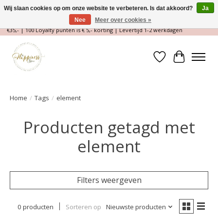
Wij slaan cookies op om onze website te verbeteren. Is dat akkoord?
Ja
Nee
Meer over cookies »
Magische Conceptstore, Edelstenen & Spirituele winkel | Gratis verzending >
€35,- | 100 Loyalty punten is € 5,- korting | Levertijd 1-2 werkdagen
Verlanglijst
Winkelwa
Home
/
Tags
/
element
Producten getagd met
element
Filters weergeven
0 producten
Sorteren op
Nieuwste producten