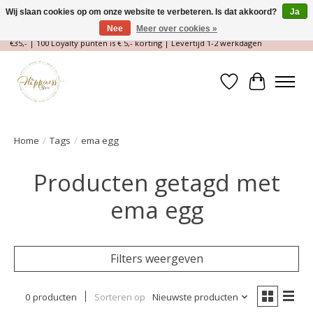
Wij slaan cookies op om onze website te verbeteren. Is dat akkoord?
Ja
Nee
Meer over cookies »
Magische Conceptstore, Edelstenen & Spirituele winkel | Gratis verzending >
€35,- | 100 Loyalty punten is € 5,- korting | Levertijd 1-2 werkdagen
Verlanglijst
Winkelwa
Home
/
Tags
/
ema egg
Producten getagd met
ema egg
Filters weergeven
0 producten
Sorteren op
Nieuwste producten