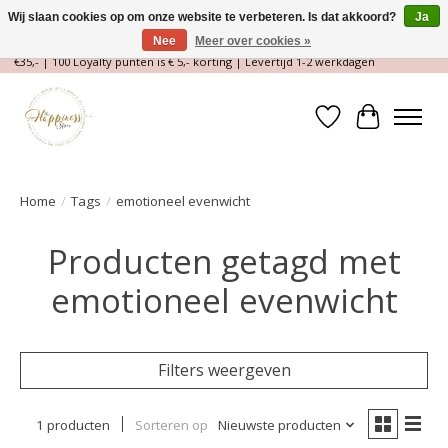
Wij slaan cookies op om onze website te verbeteren. Is dat akkoord?
Ja
Nee
Meer over cookies »
Magische Conceptstore, Edelstenen & Spirituele winkel | Gratis verzending >
€35,- | 100 Loyalty punten is € 5,- korting | Levertijd 1-2 werkdagen
Verlanglijst
Winkelwa
Home
/
Tags
/
emotioneel evenwicht
Producten getagd met
emotioneel evenwicht
Filters weergeven
1 producten
Sorteren op
Nieuwste producten