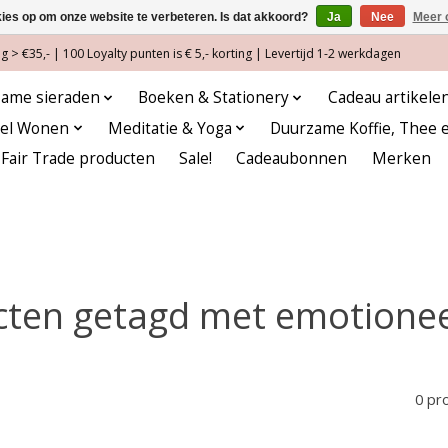
kies op om onze website te verbeteren. Is dat akkoord?
Ja
Nee
Meer 
 > €35,- | 100 Loyalty punten is € 5,- korting | Levertijd 1-2 werkdagen
ame sieraden
Boeken & Stationery
Cadeau artikele
eel Wonen
Meditatie & Yoga
Duurzame Koffie, Thee 
Fair Trade producten
Sale!
Cadeaubonnen
Merken
ten getagd met emotionee
0 pr