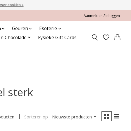
over cookies »
Aanmelden / Inloggen
n
Geuren
Esoterie
en Chocolade
Fysieke Gift Cards
l sterk
Sorteren op
Nieuwste producten
oducten