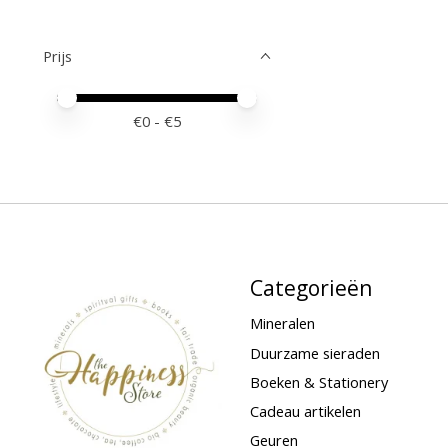
Prijs
Minimale prijswaarde
Price maximum value
€
0
- €
5
Categorieën
Mineralen
Duurzame sieraden
Boeken & Stationery
Cadeau artikelen
Geuren