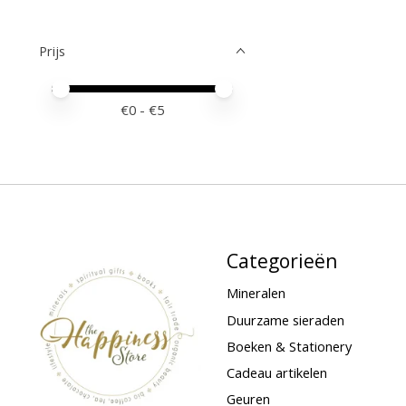
Prijs
Minimale prijswaarde
Price maximum value
€
0
- €
5
Categorieën
Mineralen
Duurzame sieraden
Boeken & Stationery
Cadeau artikelen
Geuren