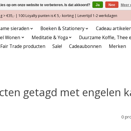
kies op om onze website te verbeteren. Is dat akkoord?
Ja
Nee
Meer 
 > €35,- | 100 Loyalty punten is € 5,- korting | Levertijd 1-2 werkdagen
ame sieraden
Boeken & Stationery
Cadeau artikele
eel Wonen
Meditatie & Yoga
Duurzame Koffie, Thee 
Fair Trade producten
Sale!
Cadeaubonnen
Merken
cten getagd met engelen k
0 pr