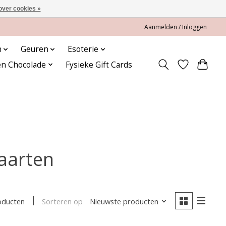
over cookies »
Aanmelden / Inloggen
n
Geuren
Esoterie
en Chocolade
Fysieke Gift Cards
aarten
Sorteren op
Nieuwste producten
oducten