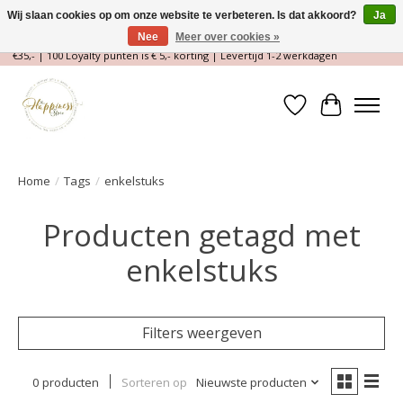
Wij slaan cookies op om onze website te verbeteren. Is dat akkoord?
Ja
Nee
Meer over cookies »
Magische Conceptstore, Edelstenen & Spirituele winkel | Gratis verzending >
€35,- | 100 Loyalty punten is € 5,- korting | Levertijd 1-2 werkdagen
Verlanglijst
Winkelwa
Home
/
Tags
/
enkelstuks
Producten getagd met
enkelstuks
Filters weergeven
0 producten
Sorteren op
Nieuwste producten