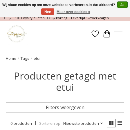
Wij slaan cookies op om onze website te verbeteren. Is dat akkoord?
Ja
Nee
Meer over cookies »
Magische Conceptstore, Edelstenen & Spirituele winkel | Gratis verzending >
€35,- | 100 Loyalty punten is € 5,- korting | Levertijd 1-2 werkdagen
Verlanglijst
Winkelwa
Home
/
Tags
/
etui
Producten getagd met
etui
Filters weergeven
0 producten
Sorteren op
Nieuwste producten