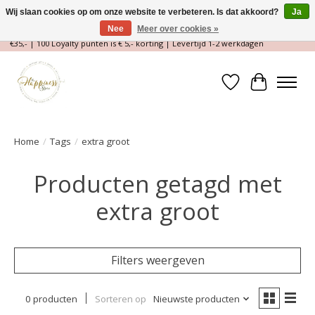
Wij slaan cookies op om onze website te verbeteren. Is dat akkoord?
Ja
Nee
Meer over cookies »
Magische Conceptstore, Edelstenen & Spirituele winkel | Gratis verzending >
€35,- | 100 Loyalty punten is € 5,- korting | Levertijd 1-2 werkdagen
Verlanglijst
Winkelwa
Home
/
Tags
/
extra groot
Producten getagd met
extra groot
Filters weergeven
0 producten
Sorteren op
Nieuwste producten