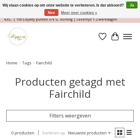
Wij slaan cookies op om onze website te verbeteren. Is dat akkoord?
Ja
Nee
Meer over cookies »
Magische Conceptstore, Edelstenen & Spirituele winkel | Gratis verzending >
€35,- | 100 Loyalty punten is € 5,- korting | Levertijd 1-2 werkdagen
Verlanglijst
Winkelwa
Home
/
Tags
/
Fairchild
Producten getagd met
Fairchild
Filters weergeven
0 producten
Sorteren op
Nieuwste producten