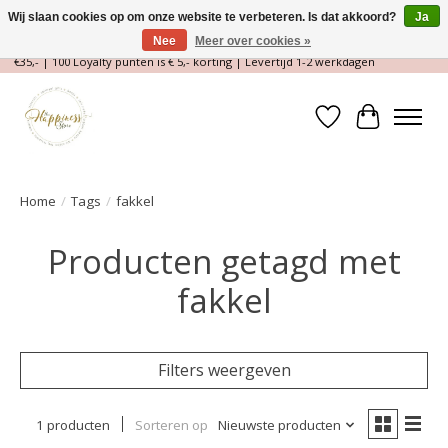
Wij slaan cookies op om onze website te verbeteren. Is dat akkoord?
Ja
Nee
Meer over cookies »
Magische Conceptstore, Edelstenen & Spirituele winkel | Gratis verzending >
€35,- | 100 Loyalty punten is € 5,- korting | Levertijd 1-2 werkdagen
Verlanglijst
Winkelwa
Home
/
Tags
/
fakkel
Producten getagd met
fakkel
Filters weergeven
1 producten
Sorteren op
Nieuwste producten