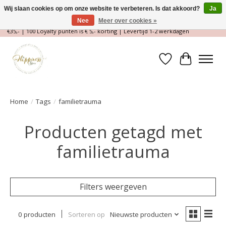
Wij slaan cookies op om onze website te verbeteren. Is dat akkoord?
Ja
Nee
Meer over cookies »
Magische Conceptstore, Edelstenen & Spirituele winkel | Gratis verzending >
€35,- | 100 Loyalty punten is € 5,- korting | Levertijd 1-2 werkdagen
Verlanglijst
Winkelwa
Home
/
Tags
/
familietrauma
Producten getagd met
familietrauma
Filters weergeven
0 producten
Sorteren op
Nieuwste producten