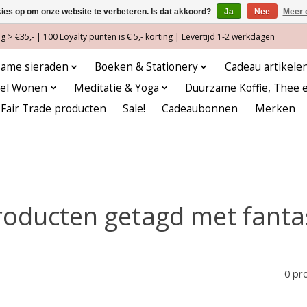
kies op om onze website te verbeteren. Is dat akkoord?
Ja
Nee
Meer 
 > €35,- | 100 Loyalty punten is € 5,- korting | Levertijd 1-2 werkdagen
ame sieraden
Boeken & Stationery
Cadeau artikele
eel Wonen
Meditatie & Yoga
Duurzame Koffie, Thee 
Fair Trade producten
Sale!
Cadeaubonnen
Merken
roducten getagd met fanta
0 pr