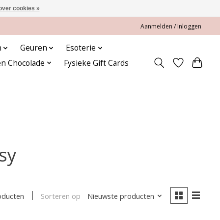
over cookies »
Aanmelden / Inloggen
n
Geuren
Esoterie
en Chocolade
Fysieke Gift Cards
sy
Sorteren op
Nieuwste producten
oducten