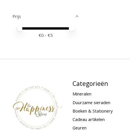
Prijs
Minimale prijswaarde
Price maximum value
€
0
- €
5
Categorieën
Mineralen
Duurzame sieraden
Boeken & Stationery
Cadeau artikelen
Geuren