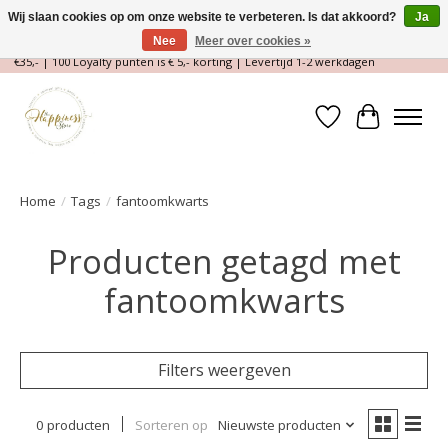
Wij slaan cookies op om onze website te verbeteren. Is dat akkoord?
Ja
Nee
Meer over cookies »
Magische Conceptstore, Edelstenen & Spirituele winkel | Gratis verzending >
€35,- | 100 Loyalty punten is € 5,- korting | Levertijd 1-2 werkdagen
Verlanglijst
Winkelwa
Home
/
Tags
/
fantoomkwarts
Producten getagd met
fantoomkwarts
Filters weergeven
0 producten
Sorteren op
Nieuwste producten