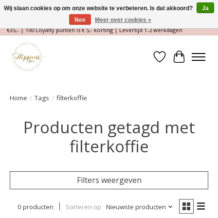
Wij slaan cookies op om onze website te verbeteren. Is dat akkoord?
Ja
Nee
Meer over cookies »
Magische Conceptstore, Edelstenen & Spirituele winkel | Gratis verzending >
€35,- | 100 Loyalty punten is € 5,- korting | Levertijd 1-2 werkdagen
Verlanglijst
Winkelwa
Home
/
Tags
/
filterkoffie
Producten getagd met
filterkoffie
Filters weergeven
0 producten
Sorteren op
Nieuwste producten