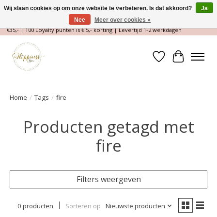
Wij slaan cookies op om onze website te verbeteren. Is dat akkoord?
Ja
Nee
Meer over cookies »
Magische Conceptstore, Edelstenen & Spirituele winkel | Gratis verzending >
€35,- | 100 Loyalty punten is € 5,- korting | Levertijd 1-2 werkdagen
Verlanglijst
Winkelwa
Home
/
Tags
/
fire
Producten getagd met
fire
Filters weergeven
0 producten
Sorteren op
Nieuwste producten