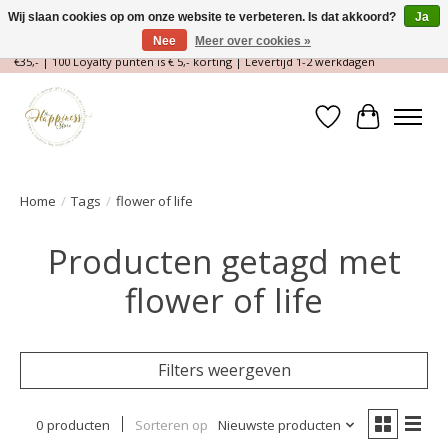
Wij slaan cookies op om onze website te verbeteren. Is dat akkoord?
Ja
Nee
Meer over cookies »
Magische Conceptstore, Edelstenen & Spirituele winkel | Gratis verzending >
€35,- | 100 Loyalty punten is € 5,- korting | Levertijd 1-2 werkdagen
Verlanglijst
Winkelwa
Home
/
Tags
/
flower of life
Producten getagd met
flower of life
Filters weergeven
0 producten
Sorteren op
Nieuwste producten