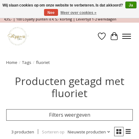
Wij slaan cookies op om onze website te verbeteren. Is dat akkoord?
Ja
Nee
Meer over cookies »
Magische Conceptstore, Edelstenen & Spirituele winkel | Gratis verzending >
€35,- | 100 Loyalty punten is € 5,- korting | Levertijd 1-2 werkdagen
Verlanglijst
Winkelwa
Home
/
Tags
/
fluoriet
Producten getagd met
fluoriet
Filters weergeven
3 producten
Sorteren op
Nieuwste producten