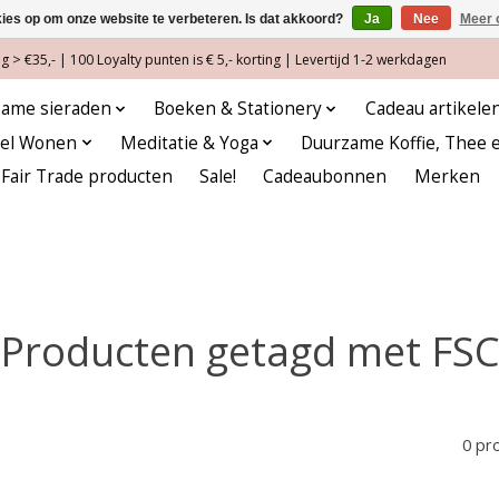
kies op om onze website te verbeteren. Is dat akkoord?
Ja
Nee
Meer 
 > €35,- | 100 Loyalty punten is € 5,- korting | Levertijd 1-2 werkdagen
ame sieraden
Boeken & Stationery
Cadeau artikele
eel Wonen
Meditatie & Yoga
Duurzame Koffie, Thee 
Fair Trade producten
Sale!
Cadeaubonnen
Merken
Producten getagd met FS
0 pr