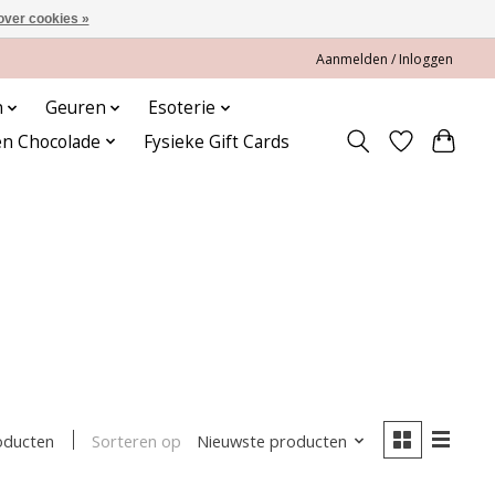
over cookies »
Aanmelden / Inloggen
n
Geuren
Esoterie
en Chocolade
Fysieke Gift Cards
C
Sorteren op
Nieuwste producten
oducten