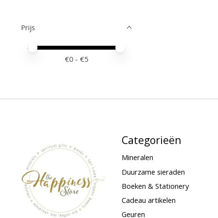
Prijs
Minimale prijswaarde
Price maximum value
€
0
- €
5
Categorieën
Mineralen
Duurzame sieraden
Boeken & Stationery
Cadeau artikelen
Geuren