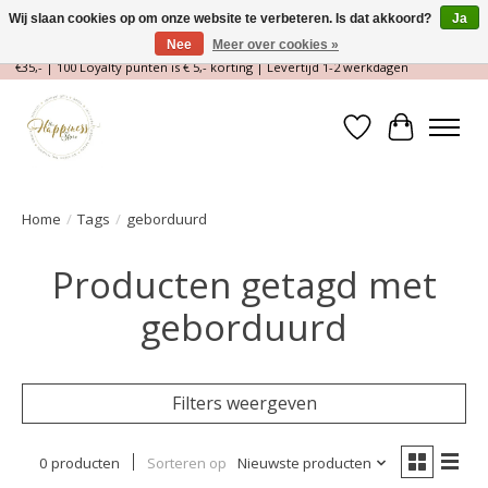
Wij slaan cookies op om onze website te verbeteren. Is dat akkoord?
Ja
Nee
Meer over cookies »
Magische Conceptstore, Edelstenen & Spirituele winkel | Gratis verzending >
€35,- | 100 Loyalty punten is € 5,- korting | Levertijd 1-2 werkdagen
Verlanglijst
Winkelwa
Home
/
Tags
/
geborduurd
Producten getagd met
geborduurd
Filters weergeven
0 producten
Sorteren op
Nieuwste producten