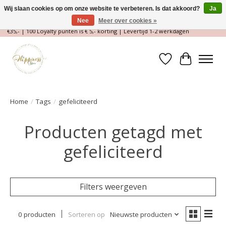
Wij slaan cookies op om onze website te verbeteren. Is dat akkoord?
Ja
Nee
Meer over cookies »
Magische Conceptstore, Edelstenen & Spirituele winkel | Gratis verzending >
€35,- | 100 Loyalty punten is € 5,- korting | Levertijd 1-2 werkdagen
Verlanglijst
Winkelwa
Home
/
Tags
/
gefeliciteerd
Producten getagd met
gefeliciteerd
Filters weergeven
0 producten
Sorteren op
Nieuwste producten